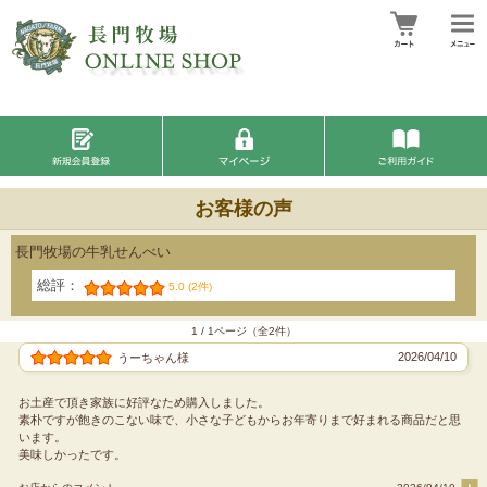
お客様の声
長門牧場の牛乳せんべい
総評：
5.0 (2件)
1 / 1ページ（全2件）
2026/04/10
うーちゃん様
お土産で頂き家族に好評なため購入しました。
素朴ですが飽きのこない味で、小さな子どもからお年寄りまで好まれる商品だと思
います。
美味しかったです。