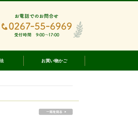
法
お買い物かご