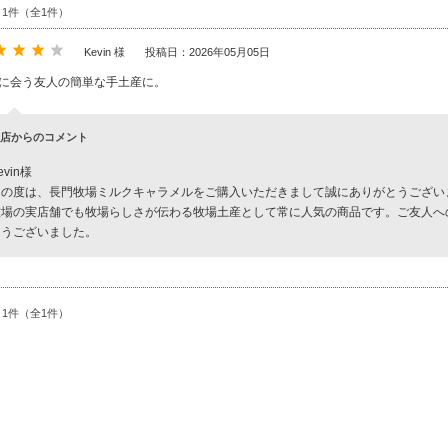
～1件（全1件）
Kevin 様
投稿日：2026年05月05日
に会う友人の簡単な手土産に。
店からのコメント
evin様
この度は、長門牧場ミルクキャラメルをご購入いただきまして誠にありがとうござい
牧場の実店舗でも牧場らしさが伝わる牧場土産として常に人気の商品です。ご友人へ
とうございました。
～1件（全1件）