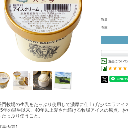
数量:
在庫:
返品について
長門牧場の生乳をたっぷり使用して濃厚に仕上げたバニラアイ
985年の誕生以来、40年以上愛され続ける牧場アイスの原点。
をたっぷり使うこと。
商品内容】