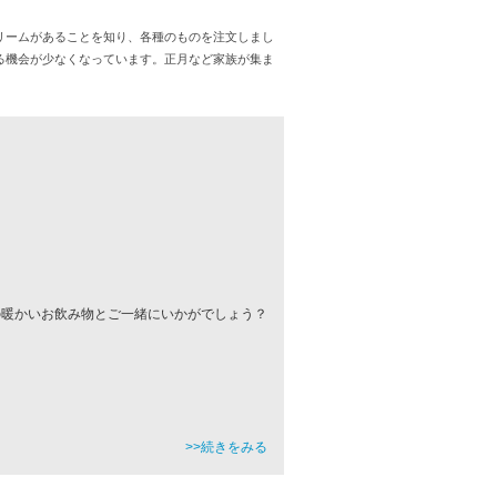
リームがあることを知り、各種のものを注文しまし
る機会が少なくなっています。正月など家族が集ま
の暖かいお飲み物とご一緒にいかがでしょう？
>>続きをみる