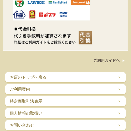
お店のトップへ戻る
ご利用案内
特定商取引法表示
個人情報の取扱い
お問い合わせ