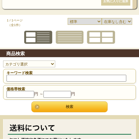
1 / 1ページ
（全1件）
商品検索
キーワード検索
価格帯検索
円 ～
円