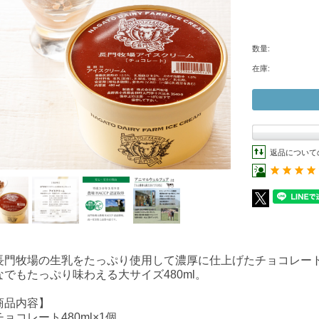
数量:
在庫:
返品について
長門牧場の生乳をたっぷり使用して濃厚に仕上げたチョコレー
なでもたっぷり味わえる大サイズ480ml。
商品内容】
ョコレート480ml×1個