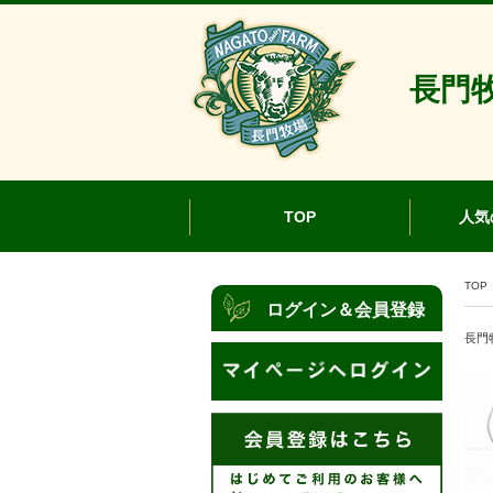
長門牧
TOP
人気
TOP
ログイン＆会員登録
長門