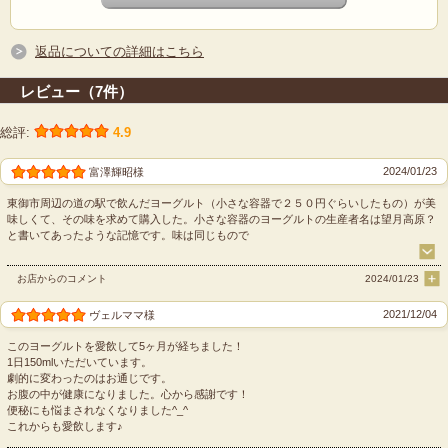
返品についての詳細はこちら
レビュー（7件）
総評:
4.9
2024/01/23
富澤輝昭様
東御市周辺の道の駅で飲んだヨーグルト（小さな容器で２５０円ぐらいしたもの）が美
※商品の改訂などにより、商品パッケージの記載内容と異なる場合があります。
味しくて、その味を求めて購入した。小さな容器のヨーグルトの生産者名は望月高原？
と書いてあったような記憶です。味は同じもので
お店からのコメント
2024/01/23
2021/12/04
※出荷日は商品到着日とは異なりますので、着日指定の際はお気を付けくださ
ヴェルママ様
い。
このヨーグルトを愛飲して5ヶ月が経ちました！
1日150mlいただいています。
劇的に変わったのはお通じです。
お腹の中が健康になりました。心から感謝です！
便秘にも悩まされなくなりました^_^
これからも愛飲します♪