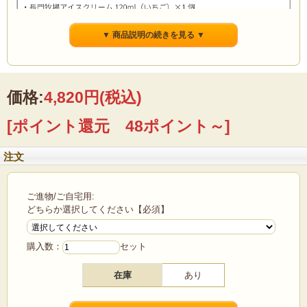
▼ 商品説明の続きを見る ▼
◎長門牧場のクリームチーズを使用したクリームチーズが入ったどら焼き
◎長門牧場のソフトクリームを使用したソフトクリームが入ったどら焼き
価格:
4,820円
(税込)
【商品詳細】
[ポイント還元 48ポイント～]
■アイスクリーム
・種類別：アイスクリーム
・内容量：120ml
注文
・賞味期限：―
・保存方法：-18℃以下で冷凍保存
■どら焼き
ご進物/ご自宅用:
・種類別：冷凍生菓子
どちらか選択してください【必須】
・内容量：120ml
・賞味期限：180日
・保存方法：-18℃以下で冷凍保存
購入数：
セット
※商品の改訂などにより、商品パッケージの記載内容と異なる場合があります。
在庫
あり
このセットの商品詳細は以下単品商品をご覧ください。
■関連商品■