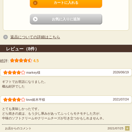
返品についての詳細はこちら
レビュー（8件）
長門牧場アイスクリーム
長門牧場アイスクリーム
120ml（バニラ）
120ml（チョコレート）
総評:
4.5
価格:370円(税込)
価格:370円(税込)
2026/06/19
markey様
ギフトでお世話になりました。
概ね好評でした
2021/07/24
love姫木平様
とても美味しかったです。
どら焼きの皮は、もう少し厚みがあってふっくらモチモチした方が、
中味のソフトクリームやクリームチーズが引き立つかもしれませんネ。
長門牧場アイスクリーム
長門牧場アイスクリーム
120ml（抹茶）
120ml（いちご）
お店からのコメント
2021/07/25